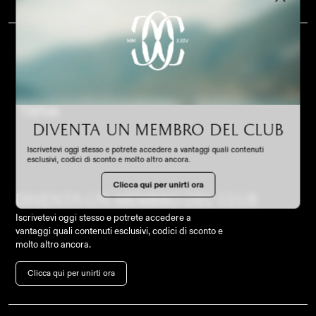
NOTIZIE
Seguiteci
STADIUM EXPERIENCE
Instagram
TikTok
Diventa un membro del club
SHOP
Iscrivetevi oggi stesso e potrete accedere a vantaggi quali contenuti
esclusivi, codici di sconto e molto altro ancora.
Clicca qui per unirti ora
LAVORA CON NOI
Diventa un membro del club
Iscrivetevi oggi stesso e potrete accedere a
vantaggi quali contenuti esclusivi, codici di sconto e
molto altro ancora.
Contatto
Clicca qui per unirti ora
FC Como Women Srl,
info@comowomen.com
Via Alessandro Volta,