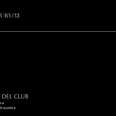
a
 del club
e a
 di sconto e
Contatto