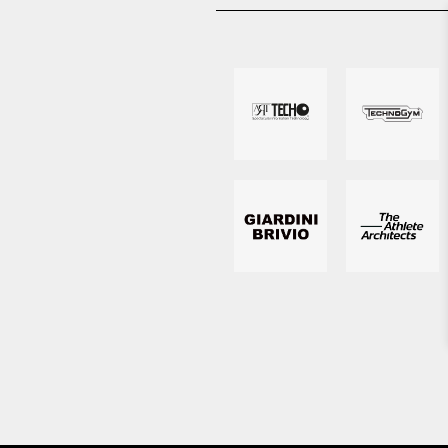
TEAM & 
CHI SIAM
NOTIZIE
STADIUM 
SHOP
LAVORA 