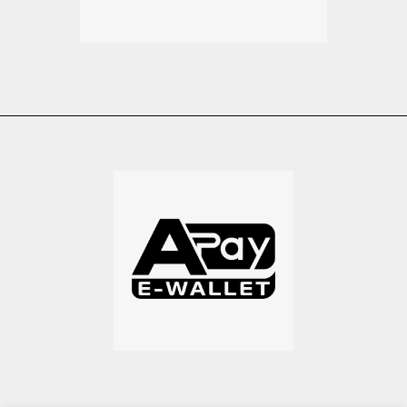
GE
 PARTNER