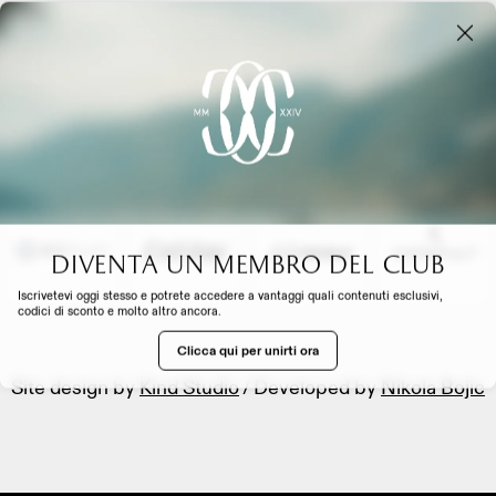
MANAGEMENT
O
Diventa un membro del club
EXPERIENCE
Iscrivetevi oggi stesso e potrete accedere a vantaggi quali contenuti esclusivi,
codici di sconto e molto altro ancora.
Clicca qui per unirti ora
Site design by
Kind Studio
/ Developed by
Nikola Bojic
CON NOI