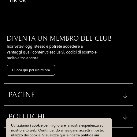
Diventa un membro del club
Iscrivetevi oggi stesso e potrete accedere a
vantaggi quali contenuti esclusivi, codici di sconto e
Contatto
molto altro ancora.
FC Como Women Srl,
info@comowomen.com
Clicca qui per unirti ora
Via Alessandro Volta,
62, 22100, Como (CO),
settoregiovanile@comowomen.com
Italia
Pagine
Instagram
TikTok
Politiche
Diventa un membro del club
Utilizziamo i cookie per migliorare la vostra esperienza sul
nostro sito web. Continuando a navigare, accetti il nostro
Iscrivetevi oggi stesso e potrete accedere a vantaggi quali
utilizzo dei cookie. Visualizza qui la nostra
politica sui