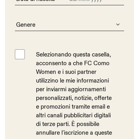
HOME PAGE
Genere
I NOSTRI PARTNER
Selezionando questa casella,
acconsento a che FC Como
TEAM & MANAGEMENT
Women e i suoi partner
utilizzino le mie informazioni
per inviarmi aggiornamenti
CHI SIAMO
personalizzati, notizie, offerte
e promozioni tramite email e
altri canali pubblicitari digitali
NOTIZIE
di terze parti. È possibile
annullare l'iscrizione a queste