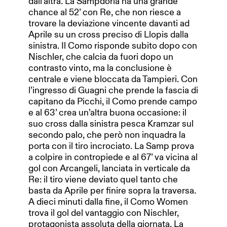
dall’altra. La Sampdoria ha una grande
chance al 52’ con Re, che non riesce a
trovare la deviazione vincente davanti ad
Aprile su un cross preciso di Llopis dalla
sinistra. Il Como risponde subito dopo con
Nischler, che calcia da fuori dopo un
contrasto vinto, ma la conclusione è
centrale e viene bloccata da Tampieri. Con
l’ingresso di Guagni che prende la fascia di
capitano da Picchi, il Como prende campo
e al 63’ crea un’altra buona occasione: il
suo cross dalla sinistra pesca Kramzar sul
secondo palo, che però non inquadra la
porta con il tiro incrociato. La Samp prova
a colpire in contropiede e al 67’ va vicina al
gol con Arcangeli, lanciata in verticale da
Re: il tiro viene deviato quel tanto che
basta da Aprile per finire sopra la traversa.
A dieci minuti dalla fine, il Como Women
trova il gol del vantaggio con Nischler,
protagonista assoluta della giornata. La