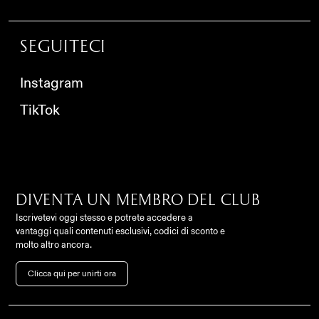
Seguiteci
Instagram
TikTok
Diventa un membro del club
Iscrivetevi oggi stesso e potrete accedere a
vantaggi quali contenuti esclusivi, codici di sconto e
Contatto
molto altro ancora.
FC Como Women Srl,
info@comowomen.com
Clicca qui per unirti ora
Via Alessandro Volta,
62, 22100, Como (CO),
settoregiovanile@comowomen.com
Italia