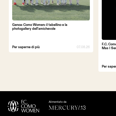
Genoa-Como Women: il tabellino e la
photogallery dell'amichevole
F.C. Com
Per saperne di più
07.08.26
Mas I Se
Per saper
Alimentato da