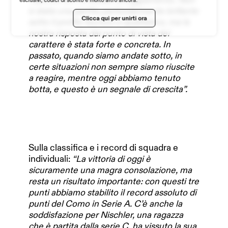
LAVORA CON NOI
è stata una partita particolarmente brillante
Clicca qui per unirti ora
sotto il profilo tecnico e qualitativo, ma la
nostra risposta dal punto di vista del
carattere è stata forte e concreta. In
passato, quando siamo andate sotto, in
certe situazioni non sempre siamo riuscite
a reagire, mentre oggi abbiamo tenuto
botta, e questo è un segnale di crescita”.
Sulla classifica e i record di squadra e
individuali:
“La vittoria di oggi è
sicuramente una magra consolazione, ma
resta un risultato importante: con questi tre
punti abbiamo stabilito il record assoluto di
punti del Como in Serie A. C’è anche la
soddisfazione per Nischler, una ragazza
che è partita dalla serie C, ha vissuto la sua